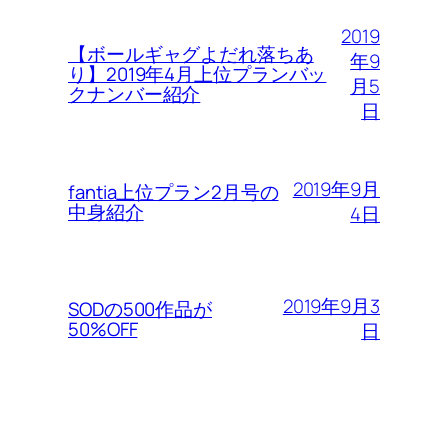
2019
【ボールギャグよだれ落ちあ
年9
り】2019年4月上位プランバッ
月5
クナンバー紹介
日
2019年9月
fantia上位プラン2月号の
中身紹介
4日
2019年9月3
SODの500作品が
50%OFF
日