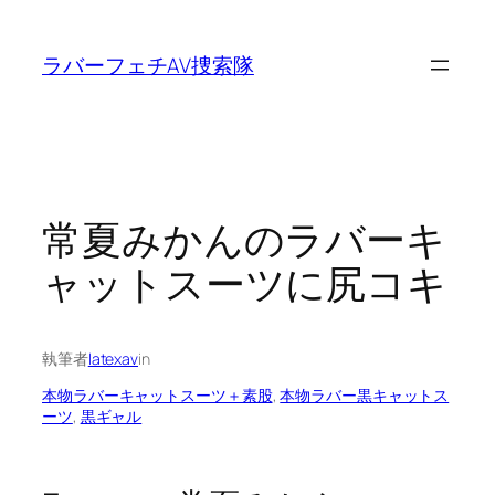
内
容
ラバーフェチAV捜索隊
を
ス
キ
ッ
プ
常夏みかんのラバーキ
ャットスーツに尻コキ
執筆者
latexav
in
本物ラバーキャットスーツ＋素股
, 
本物ラバー黒キャットス
ーツ
, 
黒ギャル