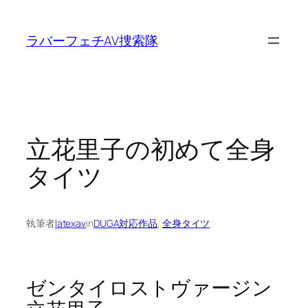
内
容
ラバーフェチAV捜索隊
を
ス
キ
ッ
プ
立花里子の初めて全身
タイツ
執筆者
latexav
in
DUGA対応作品
, 
全身タイツ
ゼンタイロストヴァージン