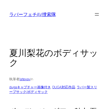
内
容
ラバーフェチAV捜索隊
を
ス
キ
ッ
プ
夏川梨花のボディサッ
ク
執筆者
latexav
in
dugaキャプチャー画像付き
, 
DUGA対応作品
, 
ラバー製スリ
ープサック/ボディサック