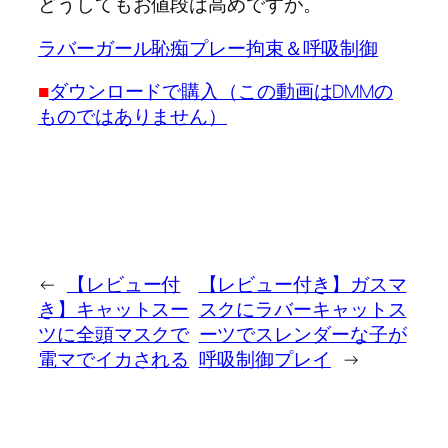
どうしてもお値段は高めですが。
ラバーガール恥痴プレー拘束＆呼吸制御
■
ダウンロードで購入（この動画はDMMの
ものではありません）
←
【レビュー付
【レビュー付き】ガスマ
き】キャットスー
スクにラバーキャットス
ツに全頭マスクで
ーツでスレンダーな子が
電マでイカされる
呼吸制御プレイ
→