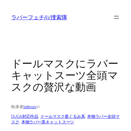
内
容
ラバーフェチAV捜索隊
を
ス
キ
ッ
プ
ドールマスクにラバー
キャットスーツ全頭マ
スクの贅沢な動画
執筆者
latexav
in
DUGA対応作品
, 
ドールマスク着ぐるみ系
, 
本物ラバー全頭マ
スク
, 
本物ラバー黒キャットスーツ