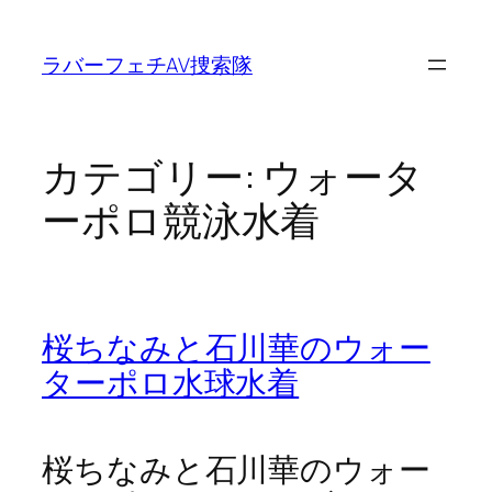
内
容
ラバーフェチAV捜索隊
を
ス
キ
ッ
カテゴリー:
ウォータ
プ
ーポロ競泳水着
桜ちなみと石川華のウォー
ターポロ水球水着
桜ちなみと石川華のウォー