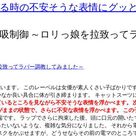
れる時の不安そうな表情にグッ
吸制御 ～ロリっ娘を拉致って
拉致ってラバー調教してみました～
と思います。 このレーベルは女優が素人くさい子ばかりで
なか良い具合に体が引き締まります。 キャットスーツ
ているところを見ながら不安そうな表情を浮かべます。
がままの状態で、さらに不安な表情を浮かべます。
この
です。 ラップでさらに拘束した後、頭に口元の開いた
たいないような、複雑な気分になりました。 それから
スクをかぶせますが、どうせならその前の電マのところ