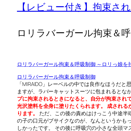
【レビュー付き】拘束さ
ロリラバーガール拘束＆呼
ロリラバーガール拘束＆呼吸制御 ～ロリっ娘を
ロリラバーガール拘束＆呼吸制御
「MIRAIDO」レーベルの中では良作なほうだ
ますが、ラバーキャットスーツに包まれるとなか
プに拘束されるときになると、自分が拘束され
光沢塗料を全身に塗りたくられます。
成される
ります。
ただ、この後の責めはけっこう中途半端
の子の口元がブサイクなのが、なんというかもっ
しかったです。 その後に呼吸穴の小さな全頭マ