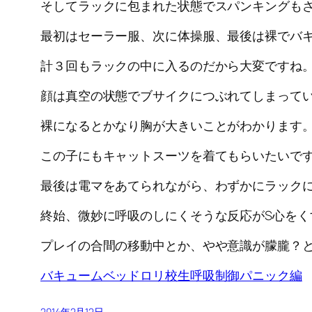
そしてラックに包まれた状態でスパンキングも
最初はセーラー服、次に体操服、最後は裸でバ
計３回もラックの中に入るのだから大変ですね
顔は真空の状態でブサイクにつぶれてしまって
裸になるとかなり胸が大きいことがわかります
この子にもキャットスーツを着てもらいたいで
最後は電マをあてられながら、わずかにラック
終始、微妙に呼吸のしにくそうな反応がS心をく
プレイの合間の移動中とか、やや意識が朦朧？
バキュームベッドロリ校生呼吸制御パニック編
2014年2月12日