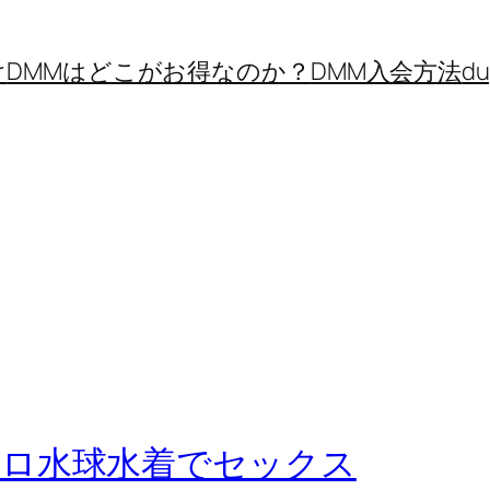
け
DMMはどこがお得なのか？
DMM入会方法
d
ポロ水球水着でセックス