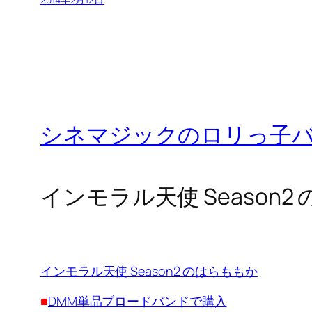
シネマジックのロリっ子
インモラル天使 Season2
インモラル天使 Season2 のはらももか
■
DMM単品ブロードバンドで購入