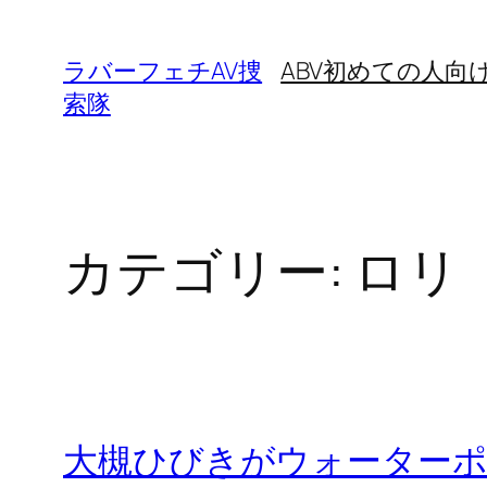
内
容
ラバーフェチAV捜
ABV初めての人向
を
索隊
ス
キ
ッ
プ
カテゴリー:
ロリ
大槻ひびきがウォーター