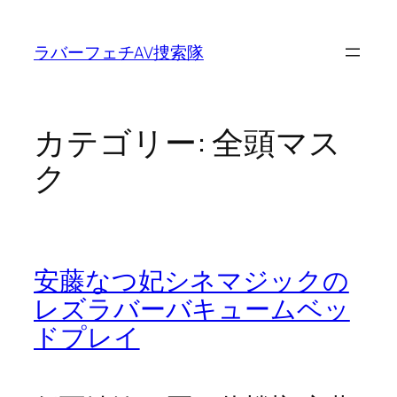
内
容
ラバーフェチAV捜索隊
を
ス
キ
ッ
カテゴリー:
全頭マス
プ
ク
安藤なつ妃シネマジックの
レズラバーバキュームベッ
ドプレイ