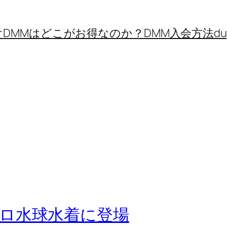
け
DMMはどこがお得なのか？
DMM入会方法
d
ロ水球水着に登場