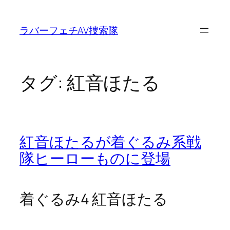
内
容
ラバーフェチAV捜索隊
を
ス
キ
ッ
タグ:
紅音ほたる
プ
紅音ほたるが着ぐるみ系戦
隊ヒーローものに登場
着ぐるみ4 紅音ほたる